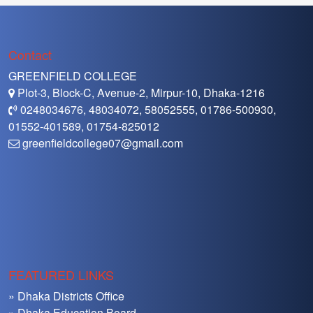
Contact
GREENFIELD COLLEGE
Plot-3, Block-C, Avenue-2, Mirpur-10, Dhaka-1216
0248034676, 48034072, 58052555, 01786-500930,
01552-401589, 01754-825012
greenfieldcollege07@gmail.com
FEATURED LINKS
» Dhaka Districts Office
» Dhaka Education Board