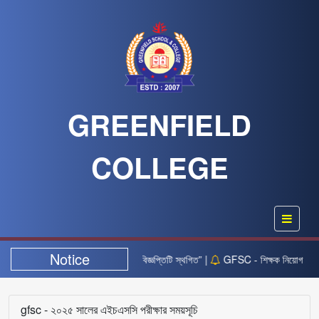
GREENFIELD
COLLEGE
Notice
“২২ অক্টোবর তারিখের নিয়োগ বিজ্ঞপ্তিটি স্থগিত” |
GFSC - শিক্ষক নিয়োগ লিখিত 
gfsc - ২০২৫ সালের এইচএসসি পরীক্ষার সময়সূচি