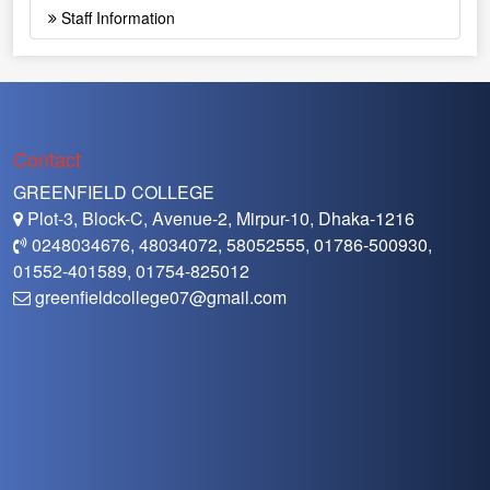
Staff Information
Contact
GREENFIELD COLLEGE
Plot-3, Block-C, Avenue-2, Mirpur-10, Dhaka-1216
0248034676, 48034072, 58052555, 01786-500930,
01552-401589, 01754-825012
greenfieldcollege07@gmail.com