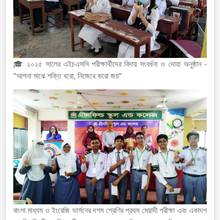
🎓 ২০২৫ সালের এইচএসসি পরীক্ষার্থীদের বিদায় সংবর্ধনা ও দোয়া অনুষ্ঠান -
"আপনা মাঝে শক্তি ধরো, নিজেরে করো জয়"
বাংলা মাধ্যম ও ইংরেজি ভার্সনের দশম শ্রেণির প্রথম মেয়াদী পরীক্ষা এবং একাদশ