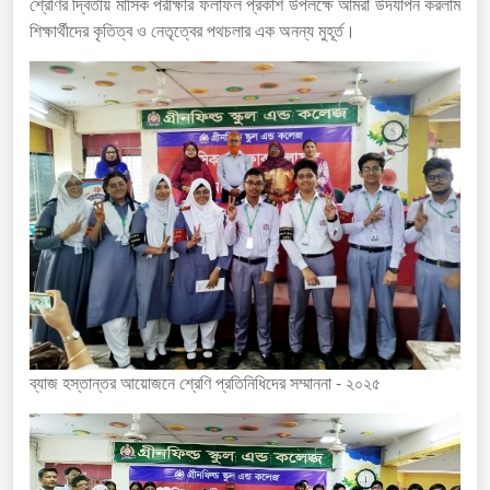
শ্রেণির দ্বিতীয় মাসিক পরীক্ষার ফলাফল প্রকাশ উপলক্ষে আমরা উদযাপন করলাম
শিক্ষার্থীদের কৃতিত্ব ও নেতৃত্বের পথচলার এক অনন্য মুহূর্ত।
ব্যাজ হস্তান্তর আয়োজনে শ্রেণি প্রতিনিধিদের সম্মাননা - ২০২৫