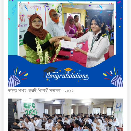
কলেজ শাখার মেধাবী শিক্ষার্থী সম্মাননা - ২০২৫