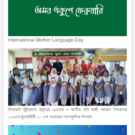
International Mother Language Day
বিশ্বকবি রবীন্দ্রনাথ ঠাকুরের ১৬৪তম ও জাতীয় কবি কাজী নজরুল ইসলামের
১২৬তম জন্মবার্ষিকী — এক অসাধারণ সাংস্কৃতিক উৎসব!