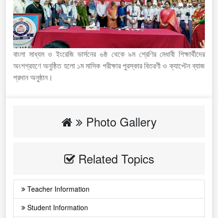
বাংলা মাধ্যম ও ইংরেজি ভার্সনের ৬ষ্ঠ থেকে ৯ম শ্রেণির মেধাবী শিক্ষার্থীদের
অংশগ্রহণে অনুষ্ঠিত হলো ১ম মাসিক পরীক্ষার পুরস্কার বিতরণী ও ক্যাপ্টেন ব্যাজ
প্রদান অনুষ্ঠান।
Photo Gallery
Related Topics
Teacher Information
Student Information