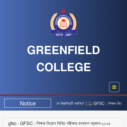
GREENFIELD
COLLEGE
Notice
“২২ অক্টোবর তারিখের নিয়োগ বিজ্ঞপ্তিটি স্থগিত” |
GFSC - শিক্ষক নিয়োগ লি
gfsc - GFSC - শিক্ষক নিয়োগ লিখিত পরীক্ষার ফলাফল প্রকাশ-২০২৫