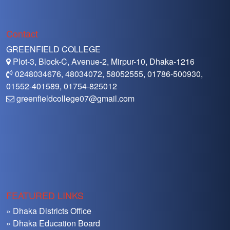
Contact
GREENFIELD COLLEGE
Plot-3, Block-C, Avenue-2, Mirpur-10, Dhaka-1216
0248034676, 48034072, 58052555, 01786-500930,
01552-401589, 01754-825012
greenfieldcollege07@gmail.com
FEATURED LINKS
» Dhaka Districts Office
» Dhaka Education Board