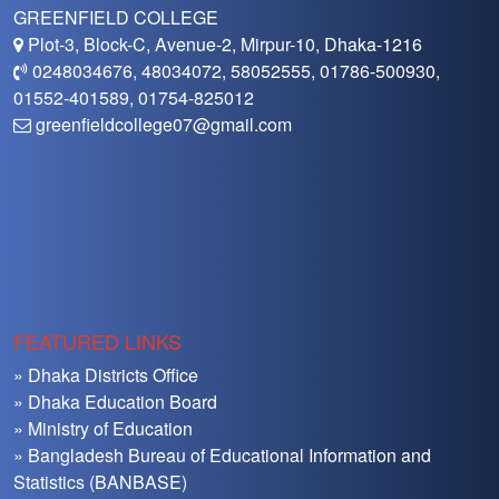
GREENFIELD COLLEGE
Plot-3, Block-C, Avenue-2, Mirpur-10, Dhaka-1216
0248034676, 48034072, 58052555, 01786-500930,
01552-401589, 01754-825012
greenfieldcollege07@gmail.com
FEATURED LINKS
» Dhaka Districts Office
» Dhaka Education Board
» Ministry of Education
» Bangladesh Bureau of Educational Information and
Statistics (BANBASE)