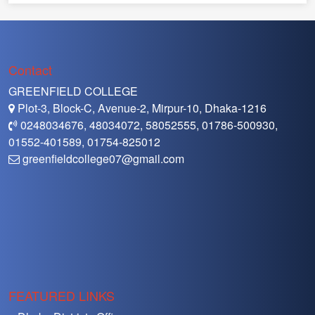
Contact
GREENFIELD COLLEGE
Plot-3, Block-C, Avenue-2, Mirpur-10, Dhaka-1216
0248034676, 48034072, 58052555, 01786-500930,
01552-401589, 01754-825012
greenfieldcollege07@gmail.com
FEATURED LINKS